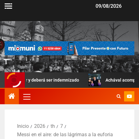
09/08/2026
ier y deberá ser indemnizado
Achával acompañó una jornada
Inicio
2026
th
7
Messi en el aire: de las lágrimas a la euforia