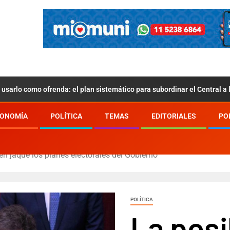
usarlo como ofrenda: el plan sistemático para subordinar el Central a
ONOMÍA
POLÍTICA
TEMAS
EDITORIALES
PO
n jaque los planes electorales del Gobierno
POLÍTICA
La posi