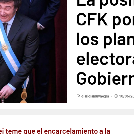
CFK po
los pla
elector
Gobier
diariolamuynegra
10/06/2
ei teme que el encarcelamiento a la