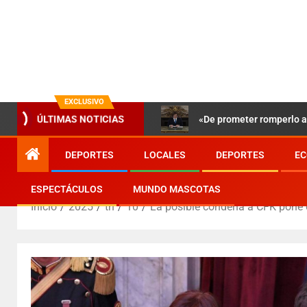
EXCLUSIVO
«De prometer romperlo a 
ÚLTIMAS NOTICIAS
DEPORTES
LOCALES
DEPORTES
EC
ESPECTÁCULOS
MUNDO MASCOTAS
Inicio
2025
th
10
La posible condena a CFK pone e