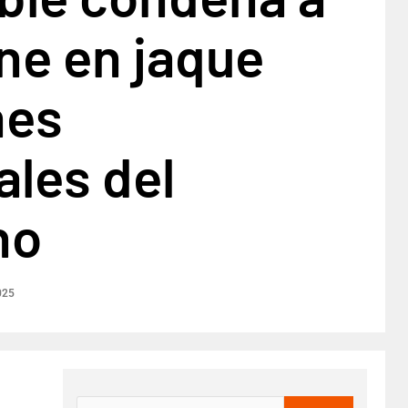
ne en jaque
nes
ales del
no
025