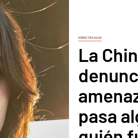
ESPECTÁCULOS
La Chi
denunc
amenaz
pasa al
quién f