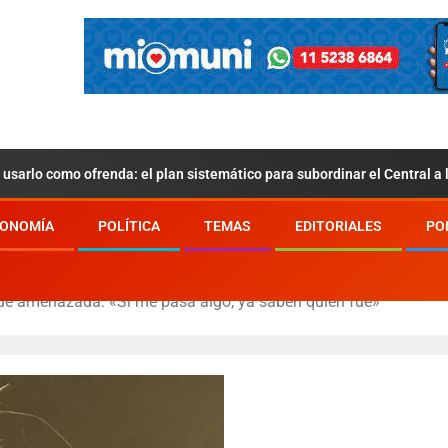
usarlo como ofrenda: el plan sistemático para subordinar el Central a
ONOMÍA
POLÍTICA
TEMAS
EDITORIALES
PO
ue amenazada: «Si me pasa algo, ya saben quién fue»