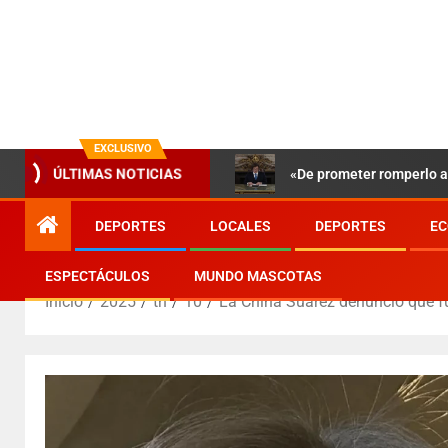
EXCLUSIVO
«De prometer romperlo a 
ÚLTIMAS NOTICIAS
DEPORTES
LOCALES
DEPORTES
EC
ESPECTÁCULOS
MUNDO MASCOTAS
Inicio
2025
th
10
La China Suárez denunció que f