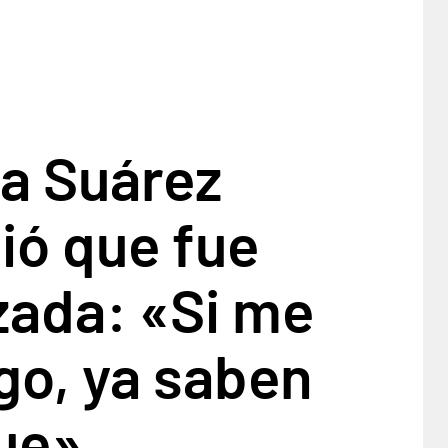
na Suárez
ió que fue
ada: «Si me
go, ya saben
ue»