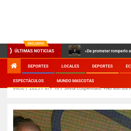
EXCLUSIVO
ÚLTIMAS NOTICIAS
«De prometer romperlo a 
DEPORTES
LOCALES
DEPORTES
EC
ESPECTÁCULOS
MUNDO MASCOTAS
Inicio
2025
th
18
Silvia Lospennato: «No son los