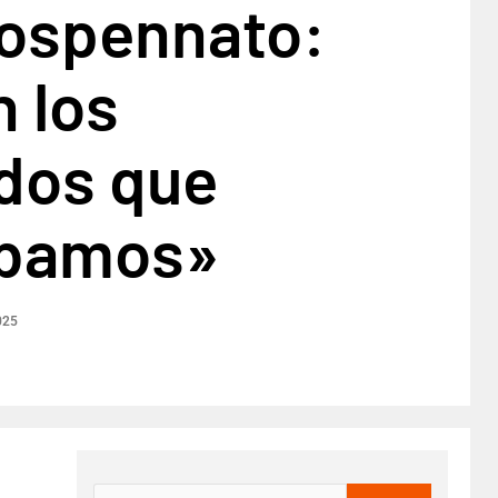
Lospennato:
 los
ados que
ábamos»
025