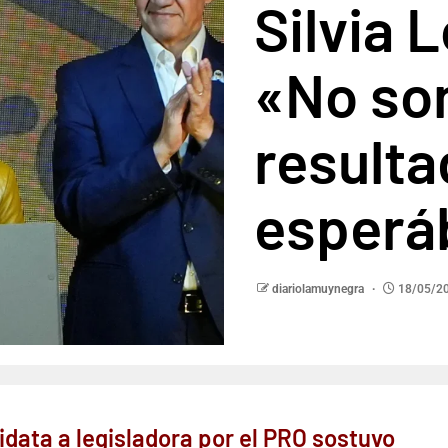
Silvia 
«No son
result
esper
diariolamuynegra
18/05/2
idata a legisladora por el PRO sostuvo