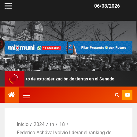
06/08/2026
o de extranjerización de tierras en el Senado
Por la suba 
Inicio
2024
th
18
Federico Achával volvió liderar el ranking de