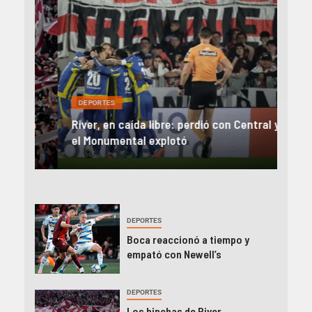
DEP
DEPORTES
Rev
una
River, en caída libre: perdió con Central y
abo
íaz
el Monumental explotó
FIFA
DEPORTES
Boca reaccionó a tiempo y
empató con Newell’s
DEPORTES
Los hinchas de River