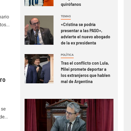
quirófanos
nario
TEMAS
«Cristina se podría
os...
presentar a las PASO»,
advierte el nuevo abogado
de la ex presidenta
POLÍTICA
Tras el conflicto con Lula,
Milei promete deportar a
los extranjeros que hablen
iro
mal de Argentina
 se
e...