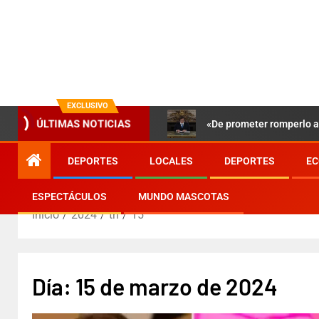
EXCLUSIVO
ÚLTIMAS NOTICIAS
«De prometer romperlo a 
DEPORTES
LOCALES
DEPORTES
EC
ESPECTÁCULOS
MUNDO MASCOTAS
Inicio
2024
th
15
Día:
15 de marzo de 2024