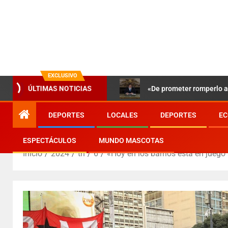
EXCLUSIVO
ÚLTIMAS NOTICIAS
«De prometer romperlo a 
DEPORTES
LOCALES
DEPORTES
EC
ESPECTÁCULOS
MUNDO MASCOTAS
Inicio
2024
th
6
«Hoy en los barrios está en juego