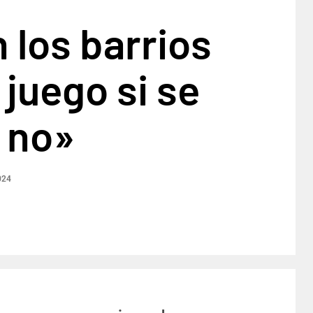
 los barrios
 juego si se
 no»
024