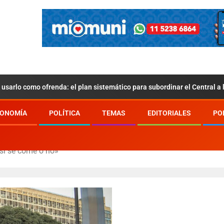
usarlo como ofrenda: el plan sistemático para subordinar el Central a
ONOMÍA
POLÍTICA
TEMAS
EDITORIALES
PO
 si se come o no»