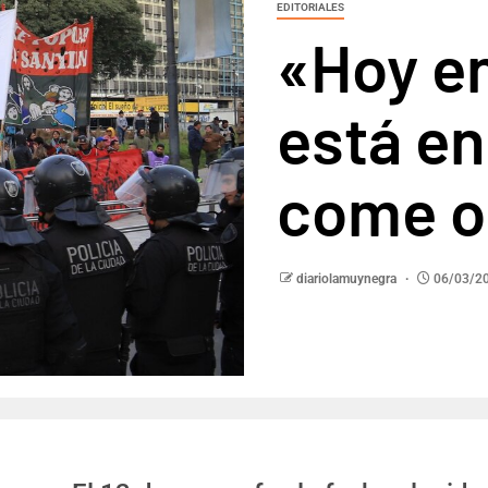
EDITORIALES
«Hoy en
está en
come o
diariolamuynegra
06/03/2