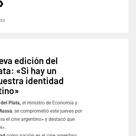
»
023
eva edición del
ata: «Si hay un
uestra identidad
tino»
 del Plata,
el ministro de Economía y
Massa
, se comprometió este jueves por
ra el cine argentino» y destacó que
r».
dad
como nación es el cine argentino.