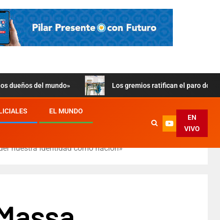
 los dueños del mundo»
Los gremios ratifican el paro doce
LICIALES
EL MUNDO
EN
VIVO
nder nuestra identidad como nación»
 Massa