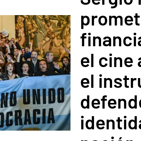
promet
financ
el cine
el inst
defend
identi