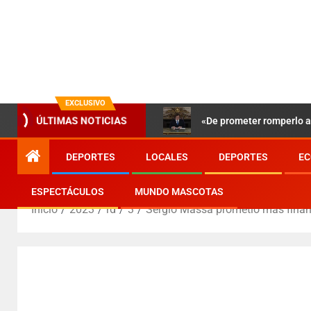
EXCLUSIVO
«De prometer romperlo a 
ÚLTIMAS NOTICIAS
DEPORTES
LOCALES
DEPORTES
EC
ESPECTÁCULOS
MUNDO MASCOTAS
Inicio
2023
rd
3
Sergio Massa prometió más financ