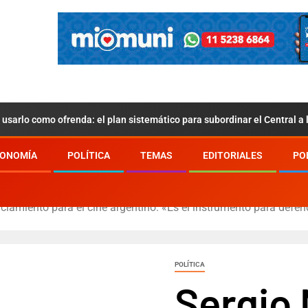
usarlo como ofrenda: el plan sistemático para subordinar el Central a
ONOMÍA
POLÍTICA
TEMAS
EDITORIALES
PO
iamiento para el cine argentino: «Es el instrumento para defe
POLÍTICA
Sergio