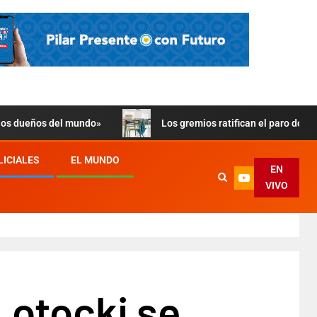
 los dueños del mundo»
Los gremios ratifican el paro doce
LICIALES
EL MUNDO
EN
VIVO
Lotocki se