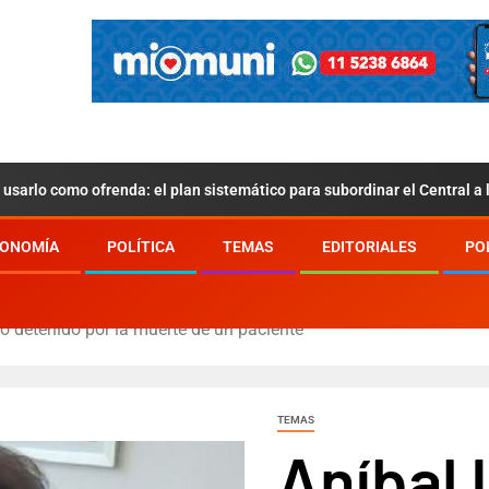
usarlo como ofrenda: el plan sistemático para subordinar el Central a
ONOMÍA
POLÍTICA
TEMAS
EDITORIALES
PO
ó detenido por la muerte de un paciente
TEMAS
Aníbal 