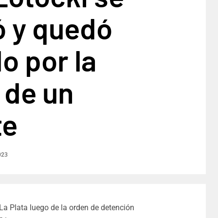
ó y quedó
o por la
 de un
te
023
 La Plata luego de la orden de detención