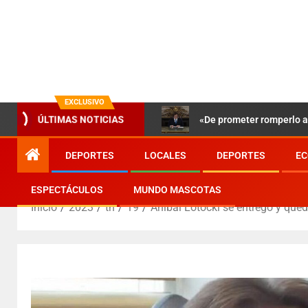
EXCLUSIVO
ÚLTIMAS NOTICIAS
«De prometer romperlo a 
DEPORTES
LOCALES
DEPORTES
EC
ESPECTÁCULOS
MUNDO MASCOTAS
Inicio
2023
th
19
Aníbal Lotocki se entregó y qued