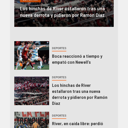
Rev
una
River, en caída libre: perdió con Central y
abo
íaz
el Monumental explotó
FIFA
DEPORTES
Boca reaccionó a tiempo y
empató con Newell’s
DEPORTES
Los hinchas de River
estallaron tras una nueva
derrota y pidieron por Ramón
Díaz
DEPORTES
River, en caída libre: perdió