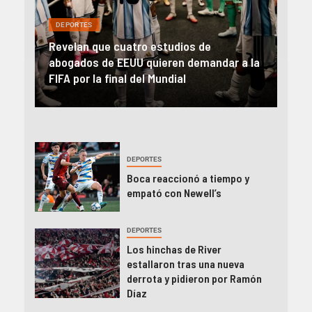
DEPORTES
DEP
Revelan que cuatro estudios de
En u
al y
abogados de EEUU quieren demandar a la
Sud
FIFA por la final del Mundial
a O’
DEPORTES
Boca reaccionó a tiempo y
empató con Newell’s
DEPORTES
Los hinchas de River
estallaron tras una nueva
derrota y pidieron por Ramón
Díaz