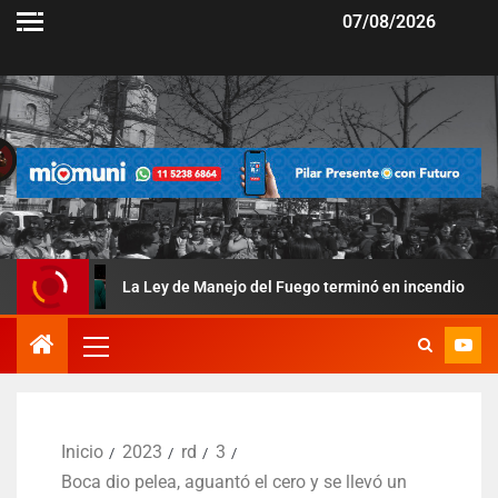
07/08/2026
La Ley de Manejo del Fuego terminó en incendio
Bul
Inicio
2023
rd
3
Boca dio pelea, aguantó el cero y se llevó un