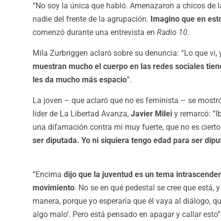
“No soy la única que habló. Amenazaron a chicos de la
nadie del frente de la agrupación.
Imagino que en esto
comenzó durante una entrevista en
Radio 10.
Mila Zurbriggen aclaró sobre su denuncia: “Lo que vi, y
muestran mucho el cuerpo en las redes sociales tie
les da mucho más espacio
”.
La joven – que aclaró que no es feminista – se mostr
líder de La Libertad Avanza,
Javier Milei
y remarcó: “Ib
una difamación contra mi muy fuerte, que no es cierto
ser diputada. Yo ni siquiera tengo edad para ser dip
“Encima
dijo que la juventud es un tema intrascenden
movimiento
. No se en qué pedestal se cree que está,
manera, porque yo esperaría que él vaya al diálogo, qu
algo malo’. Pero está pensado en apagar y callar esto”,