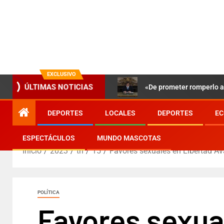
EXCLUSIVO
«De prometer romperlo a 
ÚLTIMAS NOTICIAS
DEPORTES
LOCALES
DEPORTES
EC
ESPECTÁCULOS
MUNDO MASCOTAS
Inicio
2023
th
15
Favores sexuales en Libertad Ava
POLÍTICA
Favores sexual