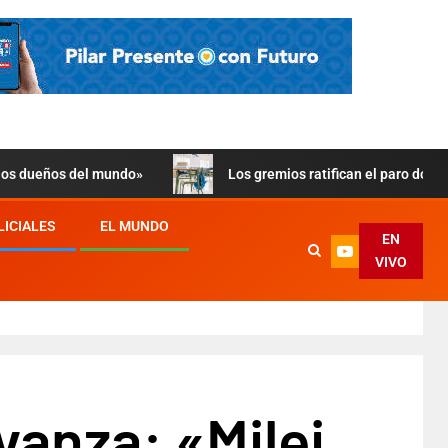
 los dueños del mundo»
Los gremios ratifican el paro doce
LICIALES
EL MUNDO
EN
VIVO
anza: «Milei,