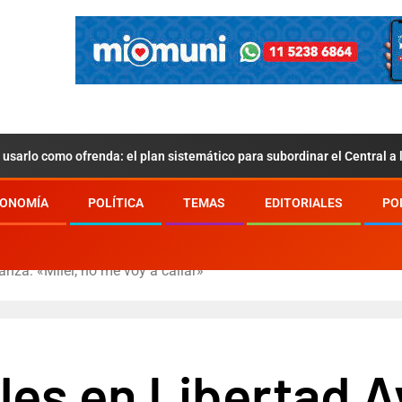
usarlo como ofrenda: el plan sistemático para subordinar el Central a
ONOMÍA
POLÍTICA
TEMAS
EDITORIALES
PO
nza: «Milei, no me voy a callar»
es en Libertad Av