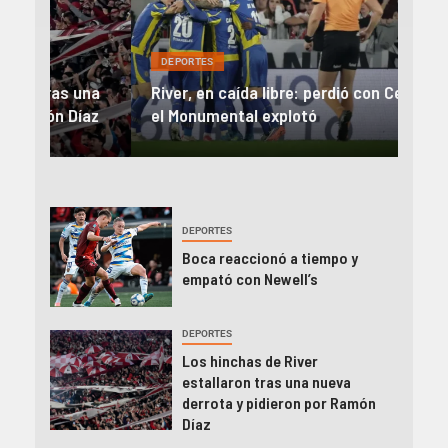
DEP
DEPORTES
Rev
una
River, en caída libre: perdió con Central y
abo
íaz
el Monumental explotó
FIFA
DEPORTES
Boca reaccionó a tiempo y
empató con Newell’s
DEPORTES
Los hinchas de River
estallaron tras una nueva
derrota y pidieron por Ramón
Díaz