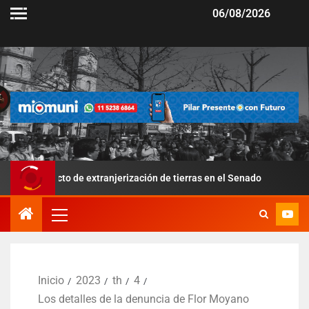
06/08/2026
to de extranjerización de tierras en el Senado
Por la suba
Inicio
2023
th
4
Los detalles de la denuncia de Flor Moyano