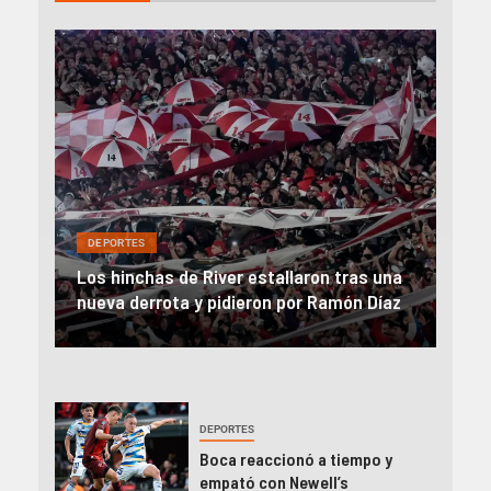
DEP
DEPORTES
Rev
una
River, en caída libre: perdió con Central y
abo
íaz
el Monumental explotó
FIFA
DEPORTES
Boca reaccionó a tiempo y
empató con Newell’s