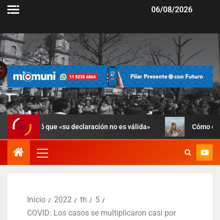
06/08/2026
ró que «su declaración no es válida»
Cómo está Candela A
Inicio
2022
th
5
COVID: Los casos se multiplicaron casi por