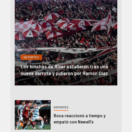
DEP
DEPORTES
Rev
una
River, en caída libre: perdió con Central y
abo
íaz
el Monumental explotó
FIFA
DEPORTES
Boca reaccionó a tiempo y
empató con Newell’s