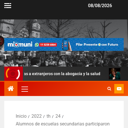
08/08/2026
ras a extranjeros con la abogacía y la salud
La Ley de Ma
Inicio
2022
th
24
Alumnos de escuelas secundarias participaron