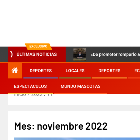
EXCLUSIVO
«De prometer romperlo a 
ÚLTIMAS NOTICIAS
DEPORTES
LOCALES
DEPORTES
EC
ESPECTÁCULOS
MUNDO MASCOTAS
Inicio
2022
th
Mes:
noviembre 2022