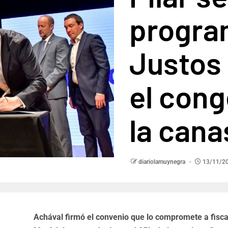
progra
Justos 
el con
la cana
diariolamuynegra
13/11/2
Achával firmó el convenio que lo compromete a fiscal