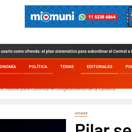
usarlo como ofrenda: el plan sistemático para subordinar el Central a
ONOMÍA
POLÍTICA
TEMAS
EDITORIALES
PO
os Justos para controlar el congelamiento de la canasta
LOCALES
Pilar s