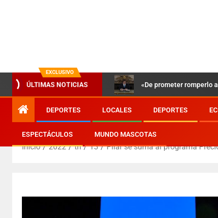
EXCLUSIVO
«De prometer romperlo a 
ÚLTIMAS NOTICIAS
DEPORTES
LOCALES
DEPORTES
EC
ESPECTÁCULOS
MUNDO MASCOTAS
Inicio
2022
th
13
Pilar se suma al programa Preci