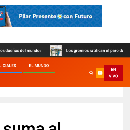
 los dueños del mundo»
Los gremios ratifican el paro doce
LICIALES
EL MUNDO
EN
VIVO
e suma al