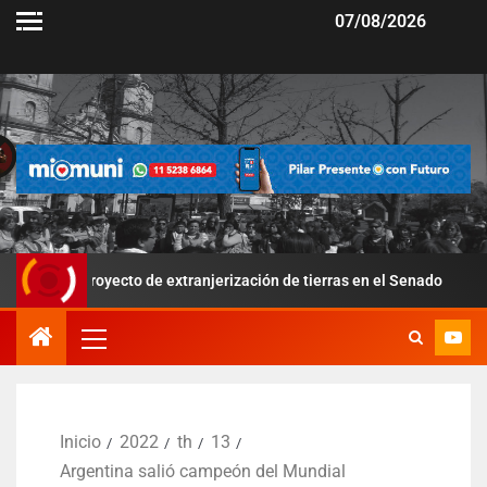
07/08/2026
 proyecto de extranjerización de tierras en el Senado
Por l
Inicio
2022
th
13
Argentina salió campeón del Mundial