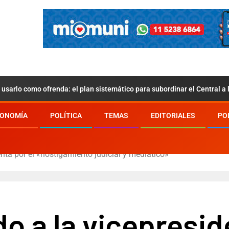
usarlo como ofrenda: el plan sistemático para subordinar el Central a
ONOMÍA
POLÍTICA
TEMAS
EDITORIALES
PO
nta por el «hostigamiento judicial y mediático»
o a la vicepresid