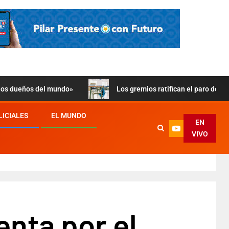
 los dueños del mundo»
Los gremios ratifican el paro doce
LICIALES
EL MUNDO
EN
VIVO
enta por el