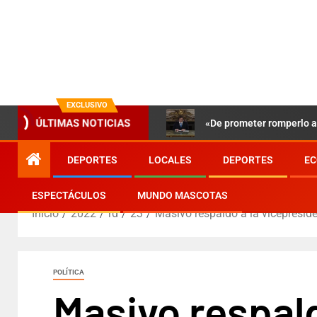
EXCLUSIVO
«De prometer romperlo a 
ÚLTIMAS NOTICIAS
DEPORTES
LOCALES
DEPORTES
EC
ESPECTÁCULOS
MUNDO MASCOTAS
Inicio
2022
rd
23
Masivo respaldo a la vicepreside
POLÍTICA
Masivo respald