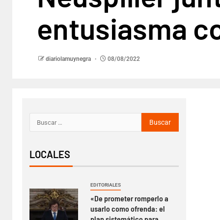
entusiasma co
diariolamuynegra
08/08/2022
LOCALES
EDITORIALES
«De prometer romperlo a
usarlo como ofrenda: el
plan sistemático para