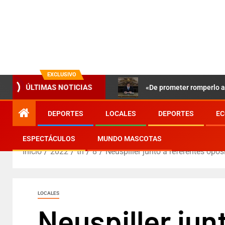
EXCLUSIVO
«De prometer romperlo a 
ÚLTIMAS NOTICIAS
DEPORTES
LOCALES
DEPORTES
EC
ESPECTÁCULOS
MUNDO MASCOTAS
Inicio
2022
th
8
Neuspiller juntó a referentes opo
LOCALES
Neuspiller jun