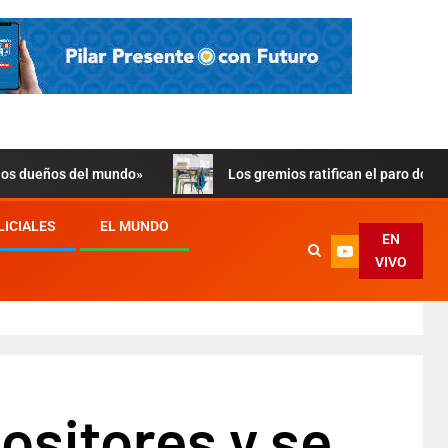
 los dueños del mundo»
Los gremios ratifican el paro doce
LICIALES
EL MUNDO
EN
VIVO
ositores y se