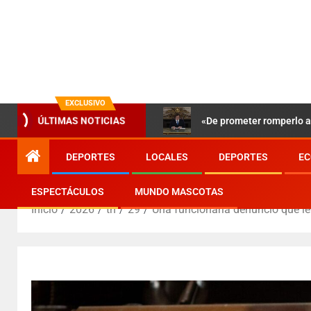
EXCLUSIVO
«De prometer romperlo a 
ÚLTIMAS NOTICIAS
DEPORTES
LOCALES
DEPORTES
EC
ESPECTÁCULOS
MUNDO MASCOTAS
Inicio
2026
th
29
Una funcionaria denunció que le