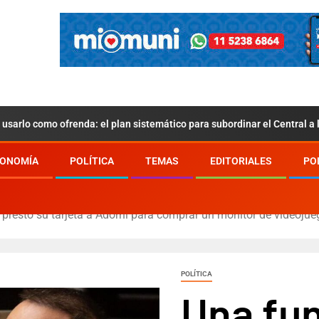
usarlo como ofrenda: el plan sistemático para subordinar el Central a
ONOMÍA
POLÍTICA
TEMAS
EDITORIALES
PO
 prestó su tarjeta a Adorni para comprar un monitor de videoju
POLÍTICA
Una fun