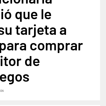
ó que le
su tarjeta a
 para comprar
itor de
uegos
026