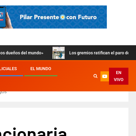
 los dueños del mundo»
Los gremios ratifican el paro doce
LICIALES
EL MUNDO
EN
VIVO
egos
cionaria