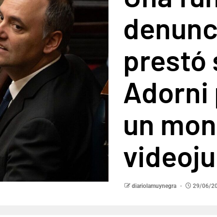
denunci
prestó 
Adorni
un mon
videoj
diariolamuynegra
29/06/2