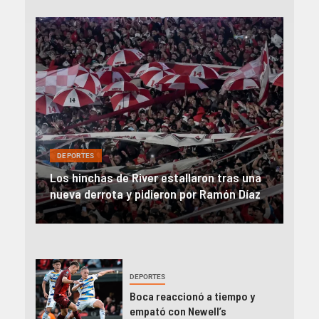
DEP
DEPORTES
Rev
una
River, en caída libre: perdió con Central y
abo
íaz
el Monumental explotó
FIFA
DEPORTES
Boca reaccionó a tiempo y
empató con Newell’s