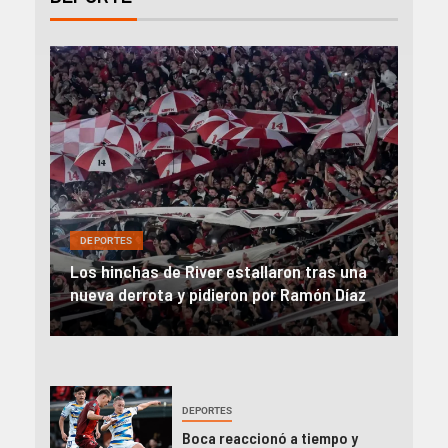
DEP
DEPORTES
Rev
una
River, en caída libre: perdió con Central y
abo
íaz
el Monumental explotó
FIFA
DEPORTES
Boca reaccionó a tiempo y