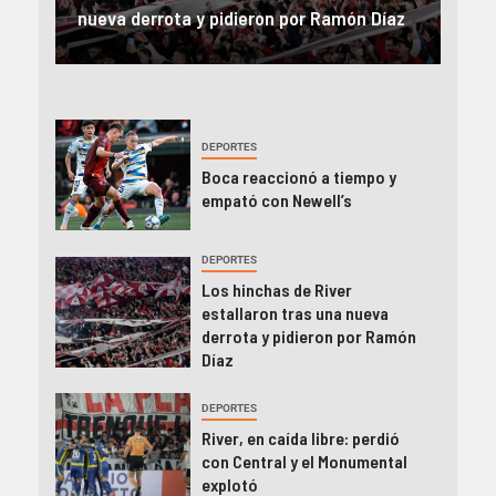
íaz
el Monumental explotó
FIFA
DEPORTES
Boca reaccionó a tiempo y
empató con Newell’s
DEPORTES
Los hinchas de River
estallaron tras una nueva
derrota y pidieron por Ramón
Díaz
DEPORTES
River, en caída libre: perdió
con Central y el Monumental
explotó