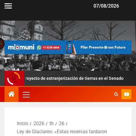
07/08/2026
 proyecto de extranjerización de tierras en el Senado
Por l
Inicio
2026
th
26
Ley de Glaciares: «Estas reservas tardaron