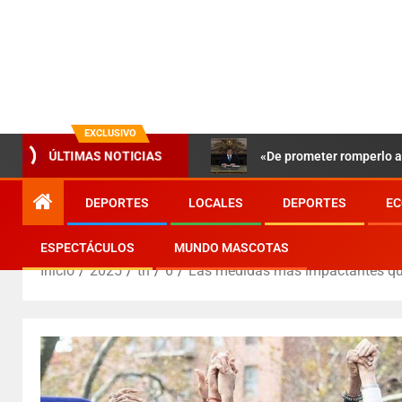
EXCLUSIVO
«De prometer romperlo a 
ÚLTIMAS NOTICIAS
DEPORTES
LOCALES
DEPORTES
EC
ESPECTÁCULOS
MUNDO MASCOTAS
Inicio
2025
th
6
Las medidas más impactantes que