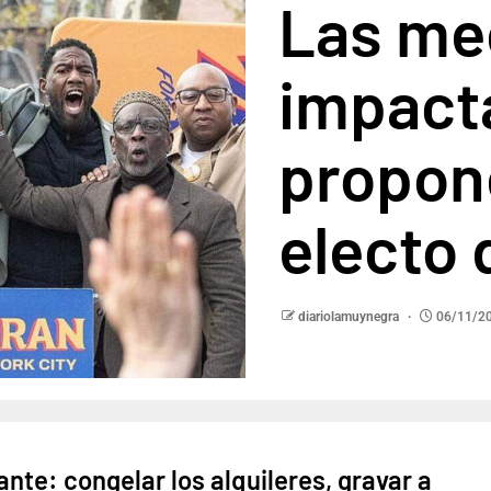
Las me
impact
propone
electo 
diariolamuynegra
06/11/2
ante: congelar los alquileres, gravar a