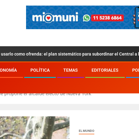
usarlo como ofrenda: el plan sistemático para subordinar el Central a
ONOMÍA
POLÍTICA
TEMAS
EDITORIALES
PO
 propone el alcalde electo de Nueva York
EL MUNDO