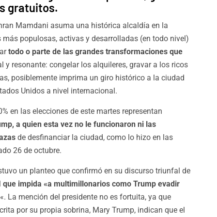
os gratuitos.
hran Mamdani asuma una histórica alcaldía en la
 más populosas, activas y desarrolladas (en todo nivel)
ar
todo o parte de las grandes transformaciones que
al y resonante: congelar los alquileres, gravar a los ricos
rlas, posiblemente imprima un giro histórico a la ciudad
stados Unidos a nivel internacional.
0% en las elecciones de este martes representan
ump, a quien esta vez no le funcionaron ni las
nazas
de desfinanciar la ciudad, como lo hizo en las
ado 26 de octubre.
stuvo un planteo que confirmó en su discurso triunfal de
l
que impida «a multimillonarios como Trump evadir
«. La mención del presidente no es fortuita, ya que
scrita por su propia sobrina, Mary Trump, indican que el