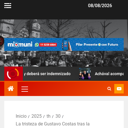
08/08/2026
r y deberá ser indemnizado
Achával acompañó una jornada d
Inicio
2025
th
30
La tristeza de Gustavo Costas tras la