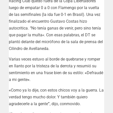
Racing Club quedó fuera de la Copa Libertadores
luego de empatar 0 a 0 con Flamengo por la vuelta
de las semifinales (la ida fue 0-1 en Brasil). Una vez
finalizado el encuentro Gustavo Costas hizo
autocritica.
“
No tenía ganas de venir, pero sino tenía
que pagar la multa
«
. Con esas palabras, el DT se
plantó delante del micrófono de la sala de prensa del
Cilindro de Avellaneda.
Varias veces estuvo al borde de quebrarse y romper
en llanto por la tristeza de la derrota y resumió su
sentimiento en una frase bien de su estilo:
«
Defraudé
a mi gente
«
.
«
Como ya lo dije, con estos chicos voy a la guerra. La
verdad tengo mucho dolor. Y también quiero
agradecerle a la gente
”
, dijo, conmovido.