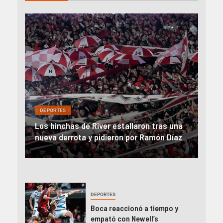
DEP
DEPORTES
Rev
una
River, en caída libre: perdió con Central y
abo
íaz
el Monumental explotó
FIFA
DEPORTES
Boca reaccionó a tiempo y
empató con Newell’s