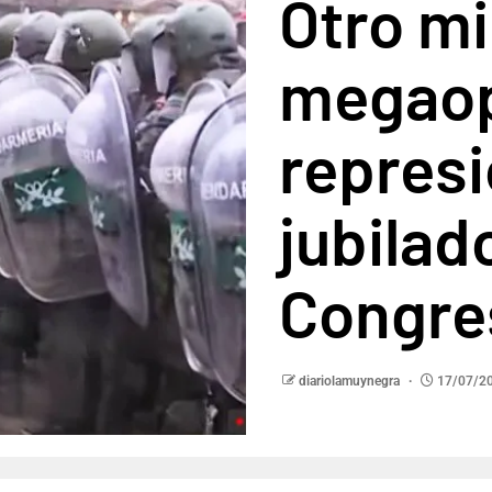
Otro mi
megaop
represi
jubilad
Congre
diariolamuynegra
17/07/2