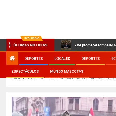
EXCLUSIVO
«De prometer romperlo a 
ÚLTIMAS NOTICIAS
DEPORTES
LOCALES
DEPORTES
EC
ESPECTÁCULOS
MUNDO MASCOTAS
Inicio
2025
th
17
Otro miércoles de megaoperativo 