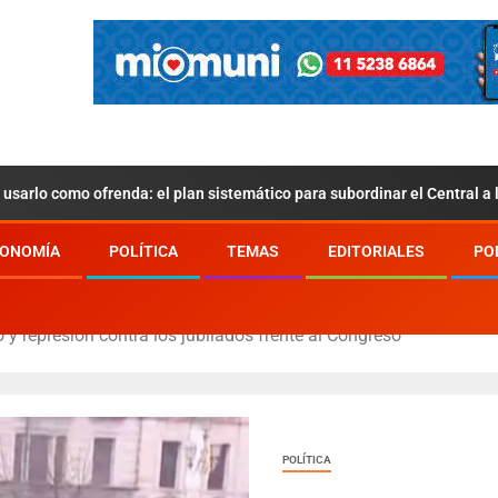
usarlo como ofrenda: el plan sistemático para subordinar el Central a
ONOMÍA
POLÍTICA
TEMAS
EDITORIALES
PO
y represión contra los jubilados frente al Congreso
POLÍTICA