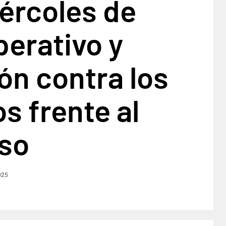
ércoles de
erativo y
ón contra los
os frente al
so
025