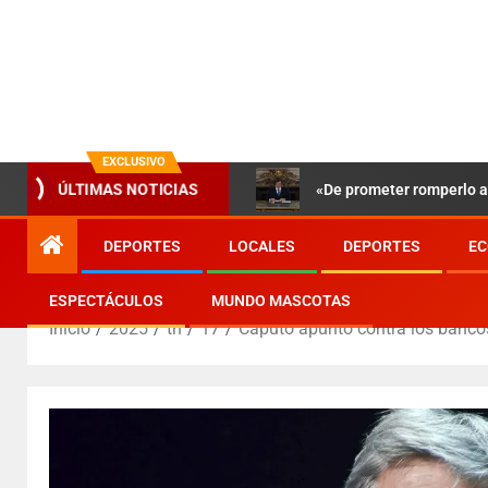
EXCLUSIVO
«De prometer romperlo a 
ÚLTIMAS NOTICIAS
DEPORTES
LOCALES
DEPORTES
EC
ESPECTÁCULOS
MUNDO MASCOTAS
Inicio
2025
th
17
Caputo apuntó contra los bancos 