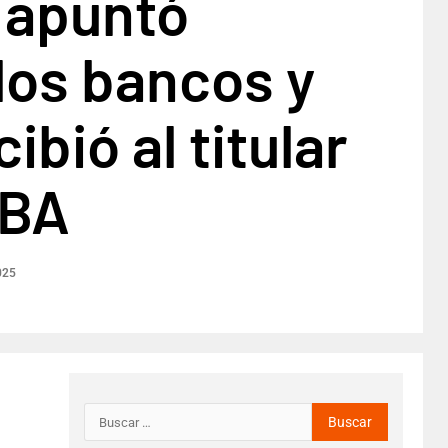
 apuntó
los bancos y
cibió al titular
EBA
025