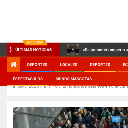
EXCLUSIVO
«De prometer romperlo a 
ÚLTIMAS NOTICIAS
DEPORTES
LOCALES
DEPORTES
EC
ESPECTÁCULOS
MUNDO MASCOTAS
Inicio
2025
th
16
En junio, los salarios en cienci