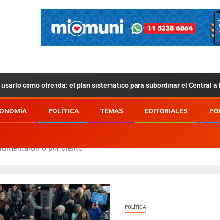
usarlo como ofrenda: el plan sistemático para subordinar el Central a
ONOMÍA
POLÍTICA
TEMAS
EDITORIALES
PO
a aumentaron 0 por ciento
POLÍTICA