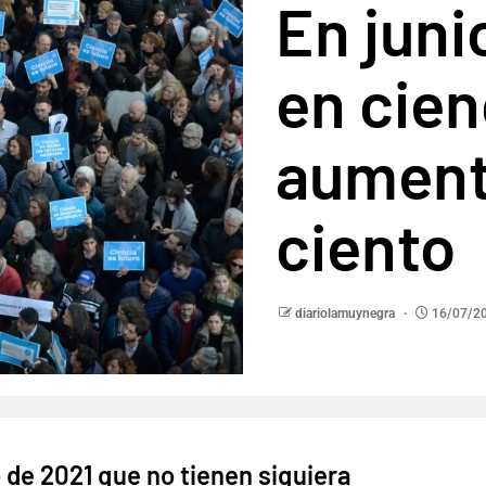
En junio
en cien
aument
ciento
diariolamuynegra
16/07/2
o de 2021 que no tienen siquiera