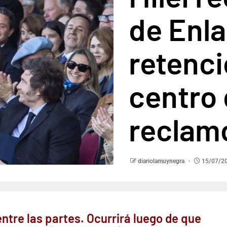
de Enla
retenci
centro 
reclam
diariolamuynegra
15/07/2
entre las partes. Ocurrirá luego de que