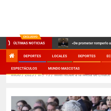
EXCLUSIVO
«De prometer romperlo a 
ÚLTIMAS NOTICIAS
DEPORTES
LOCALES
DEPORTES
EC
ESPECTÁCULOS
MUNDO MASCOTAS
Inicio
2025
th
15
Milei recibe a la Mesa de Enlace