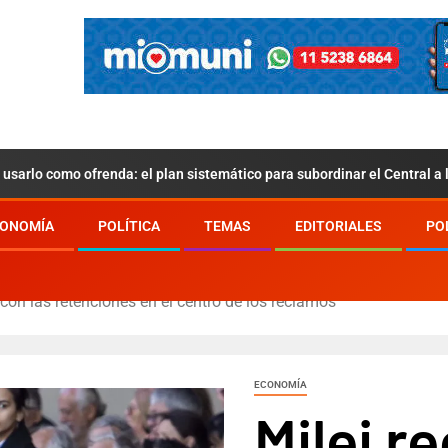
usarlo como ofrenda: el plan sistemático para subordinar el Central a
ONOMÍA
POLÍTICA
TEMAS
EDITORIALES
PO
 con las retenciones en el centro de los reclamos
ECONOMÍA
Milei r