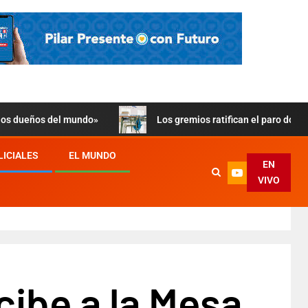
 los dueños del mundo»
Los gremios ratifican el paro doce
LICIALES
EL MUNDO
EN
VIVO
ecibe a la Mesa