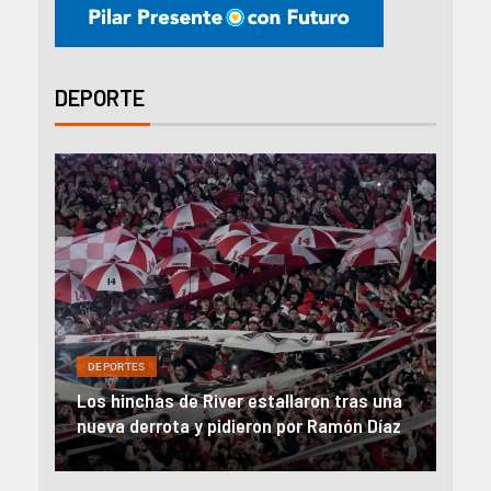
DEPORTE
DEPORTES
DEP
on
Los hinchas de River estallaron tras una
Rive
nueva derrota y pidieron por Ramón Díaz
el 