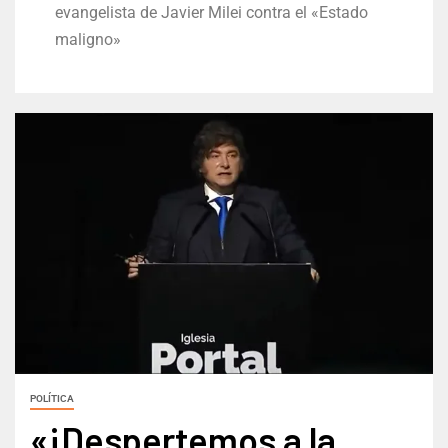
evangelista de Javier Milei contra el «Estado
maligno»
POLÍTICA
«¡Despertemos a la