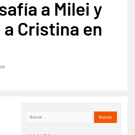
afía a Milei y
á a Cristina en
025