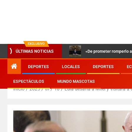
EXCLUSIVO
ÚLTIMAS NOTICIAS
«De prometer romperlo a 
DEPORTES
LOCALES
DEPORTES
EC
ESPECTÁCULOS
MUNDO MASCOTAS
Inicio
2025
th
18
Lula desafía a Milei y visitará a C