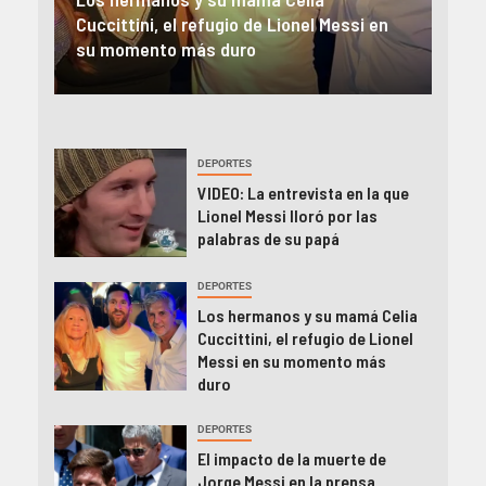
en
en la prensa internacional: «Clave en el
des
camino de Lionel a la cima»
Jor
DEPORTES
VIDEO: La entrevista en la que
Lionel Messi lloró por las
palabras de su papá
DEPORTES
Los hermanos y su mamá Celia
Cuccittini, el refugio de Lionel
Messi en su momento más
duro
DEPORTES
El impacto de la muerte de
Jorge Messi en la prensa