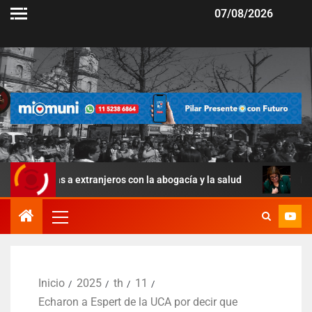
07/08/2026
ras a extranjeros con la abogacía y la salud
La Ley de Ma
Inicio
2025
th
11
Echaron a Espert de la UCA por decir que