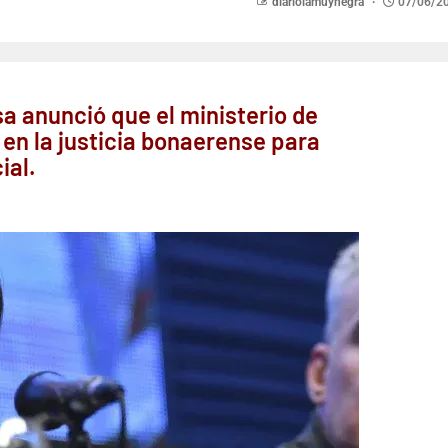
diariolamuynegra
07/06/2
a anunció que el ministerio de
 en la justicia bonaerense para
ial.