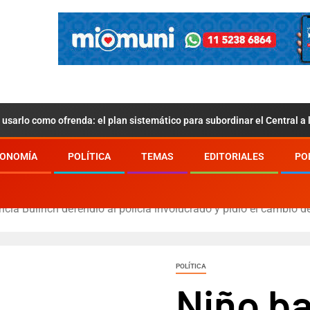
usarlo como ofrenda: el plan sistemático para subordinar el Central a
ONOMÍA
POLÍTICA
TEMAS
EDITORIALES
PO
cia Bullrich defendió al policía involucrado y pidió el cambio d
POLÍTICA
Niño ba