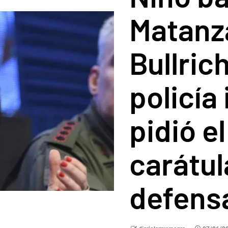
Matanza
Bullric
policía
pidió e
carátul
defens