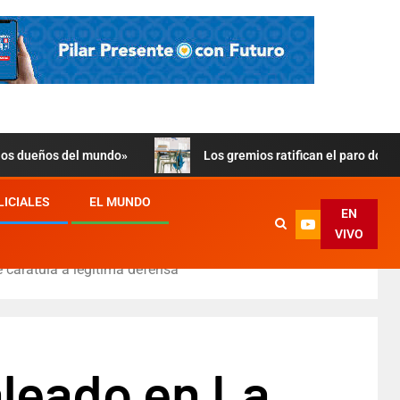
 los dueños del mundo»
Los gremios ratifican el paro doce
LICIALES
EL MUNDO
EN
VIVO
e carátula a legítima defensa
leado en La