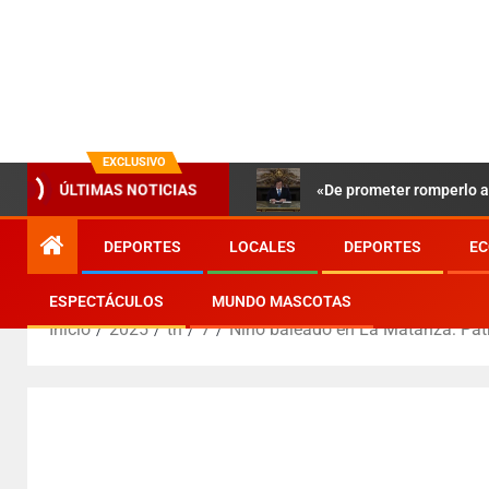
EXCLUSIVO
«De prometer romperlo a 
ÚLTIMAS NOTICIAS
DEPORTES
LOCALES
DEPORTES
EC
ESPECTÁCULOS
MUNDO MASCOTAS
Inicio
2025
th
7
Niño baleado en La Matanza: Patri