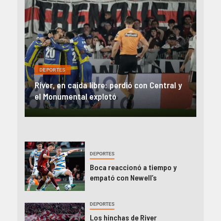
DEP
DEPORTES
Rev
una
River, en caída libre: perdió con Central y
abo
íaz
el Monumental explotó
FIFA
DEPORTES
Boca reaccionó a tiempo y
empató con Newell’s
DEPORTES
Los hinchas de River