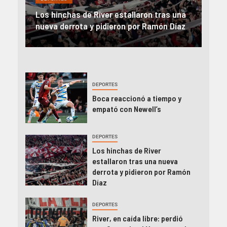
Rev
una
River, en caída libre: perdió con Central y
abo
íaz
el Monumental explotó
FIFA
DEPORTES
Boca reaccionó a tiempo y
empató con Newell’s
DEPORTES
Los hinchas de River
estallaron tras una nueva
derrota y pidieron por Ramón
Díaz
DEPORTES
River, en caída libre: perdió