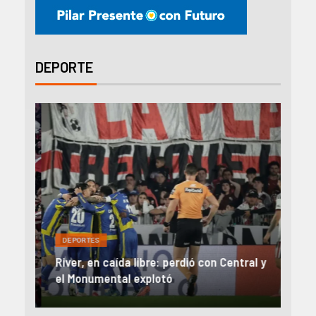
DEPORTE
DEP
DEPORTES
Rev
una
River, en caída libre: perdió con Central y
abo
íaz
el Monumental explotó
FIFA