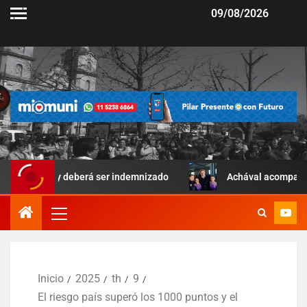
09/08/2026
r y deberá ser indemnizado
Achával acompañó una jornada d
Inicio
2025
th
9
El riesgo país superó los 1000 puntos y el