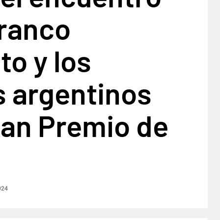
Franco
to y los
s argentinos
ran Premio de
024