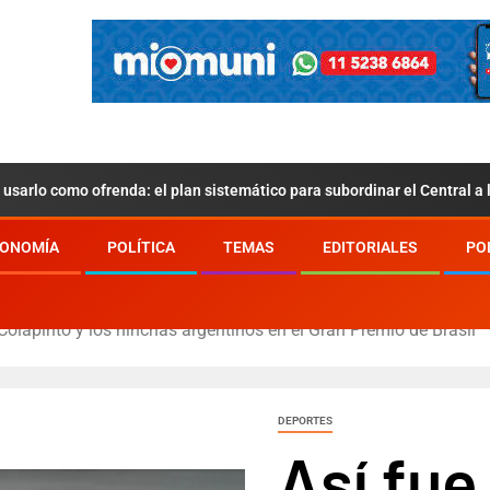
usarlo como ofrenda: el plan sistemático para subordinar el Central a
ONOMÍA
POLÍTICA
TEMAS
EDITORIALES
PO
 Colapinto y los hinchas argentinos en el Gran Premio de Brasil
DEPORTES
Así fue