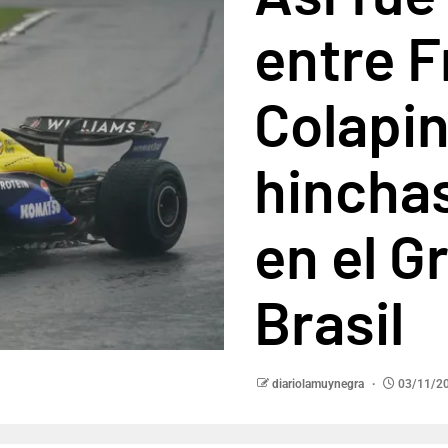
entre 
Colapin
hincha
en el G
Brasil
diariolamuynegra
03/11/2