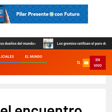
 los dueños del mundo»
Los gremios ratifican el paro doce
LICIALES
EL MUNDO
EN
VIVO
 el encuentro