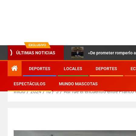
EXCLUSIVO
«De prometer romperlo a 
ÚLTIMAS NOTICIAS
DEPORTES
LOCALES
DEPORTES
EC
ESPECTÁCULOS
MUNDO MASCOTAS
Inicio
2024
rd
3
Así fue el encuentro entre Franco