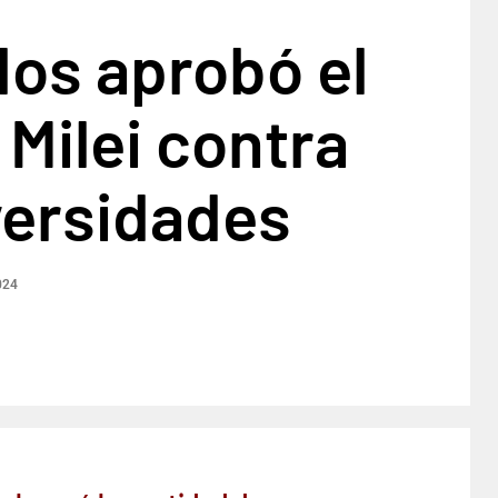
os aprobó el
 Milei contra
versidades
024