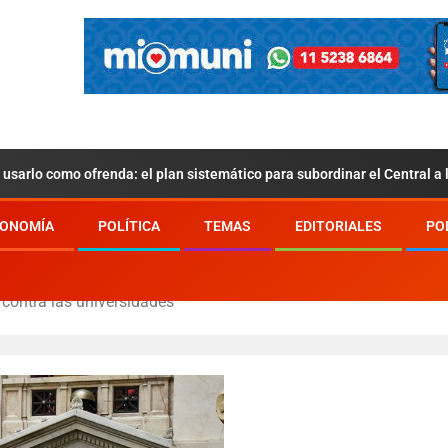
usarlo como ofrenda: el plan sistemático para subordinar el Central a
ONOMÍA
POLÍTICA
TEMAS
EDITORIALES
PO
 contra las universidades