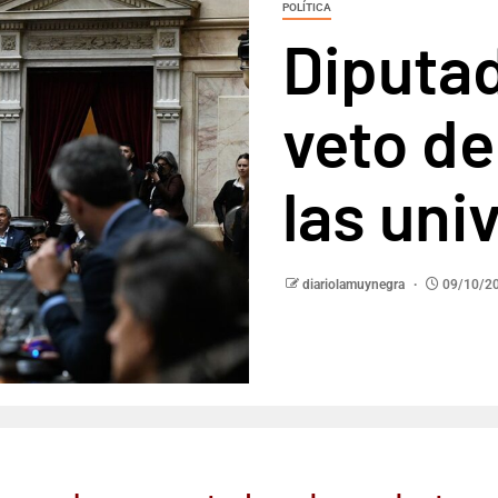
POLÍTICA
Diputad
veto de
las uni
diariolamuynegra
09/10/2