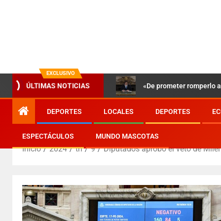
EXCLUSIVO
«De prometer romperlo a 
ÚLTIMAS NOTICIAS
DEPORTES
LOCALES
DEPORTES
EC
ESPECTÁCULOS
MUNDO MASCOTAS
Inicio
2024
th
9
Diputados aprobó el veto de Milei