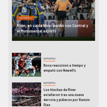
DEP
DEPORTES
Rev
una
River, en caída libre: perdió con Central y
abo
íaz
el Monumental explotó
FIFA
DEPORTES
Boca reaccionó a tiempo y
empató con Newell’s
DEPORTES
Los hinchas de River
estallaron tras una nueva
derrota y pidieron por Ramón
Díaz