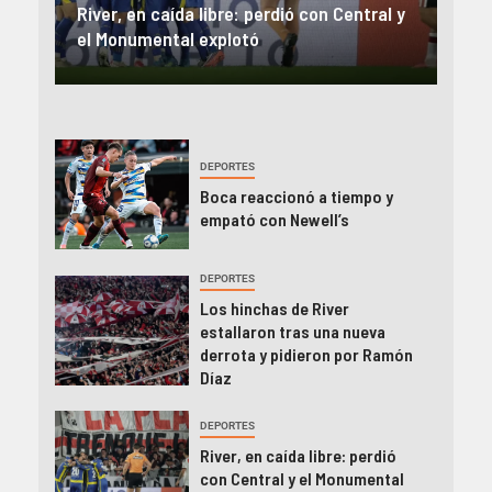
una
River, en caída libre: perdió con Central y
abo
íaz
el Monumental explotó
FIFA
DEPORTES
Boca reaccionó a tiempo y
empató con Newell’s
DEPORTES
Los hinchas de River
estallaron tras una nueva
derrota y pidieron por Ramón
Díaz
DEPORTES
River, en caída libre: perdió
con Central y el Monumental