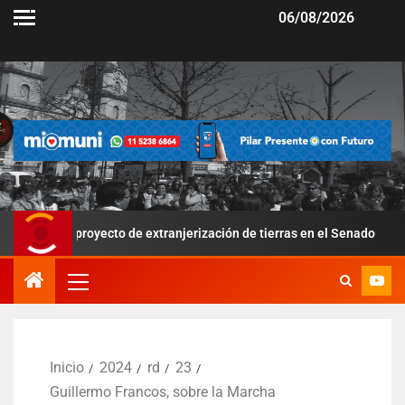
06/08/2026
 proyecto de extranjerización de tierras en el Senado
Por 
Inicio
2024
rd
23
Guillermo Francos, sobre la Marcha