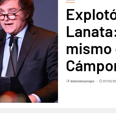
Explot
Lanata:
mismo 
Cámpo
diariolamuynegra
07/03/2