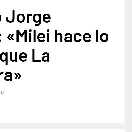
ó Jorge
 «Milei hace lo
que La
ra»
024