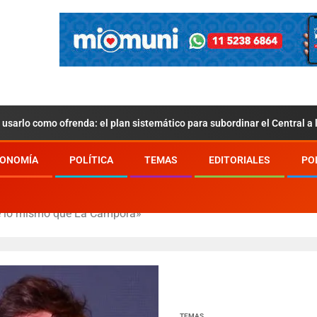
usarlo como ofrenda: el plan sistemático para subordinar el Central a
ONOMÍA
POLÍTICA
TEMAS
EDITORIALES
PO
ce lo mismo que La Cámpora»
TEMAS