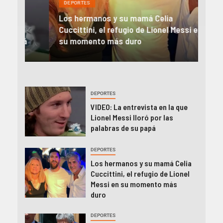
DEPORTES
DEP
Los hermanos y su mamá Celia
El 
Cuccittini, el refugio de Lionel Messi en
en l
á
su momento más duro
cam
DEPORTES
VIDEO: La entrevista en la que
Lionel Messi lloró por las
palabras de su papá
DEPORTES
Los hermanos y su mamá Celia
Cuccittini, el refugio de Lionel
Messi en su momento más
duro
DEPORTES