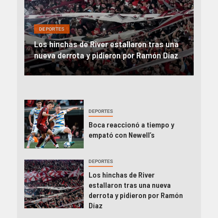
DEP
DEPORTES
Rev
una
River, en caída libre: perdió con Central y
abo
íaz
el Monumental explotó
FIFA
DEPORTES
Boca reaccionó a tiempo y
empató con Newell’s
DEPORTES
Los hinchas de River
estallaron tras una nueva
derrota y pidieron por Ramón
Díaz