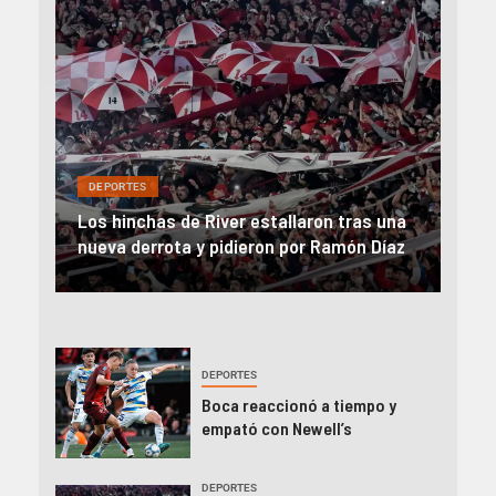
DEP
DEPORTES
Rev
una
River, en caída libre: perdió con Central y
abo
íaz
el Monumental explotó
FIFA
DEPORTES
Boca reaccionó a tiempo y
empató con Newell’s
DEPORTES