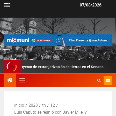
07/08/2026
oyecto de extranjerización de tierras en el Senado
Por la 
Inicio
2023
th
12
Luis Caputo se reunió con Javier Milei y