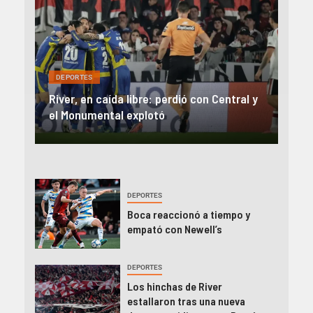
DEP
DEPORTES
Rev
una
River, en caída libre: perdió con Central y
abo
íaz
el Monumental explotó
FIFA
DEPORTES
Boca reaccionó a tiempo y
empató con Newell’s
DEPORTES
Los hinchas de River
estallaron tras una nueva